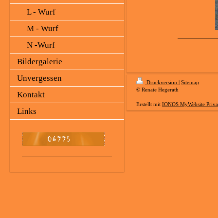
L - Wurf
M - Wurf
N -Wurf
Bildergalerie
Unvergessen
Druckversion
|
Sitemap
© Renate Hegerath
Kontakt
Erstellt mit
IONOS MyWebsite Priva
Links