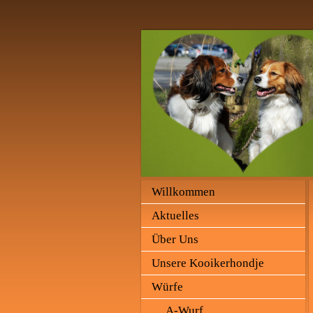
Willkommen
Aktuelles
Über Uns
Unsere Kooikerhondje
Würfe
A-Wurf